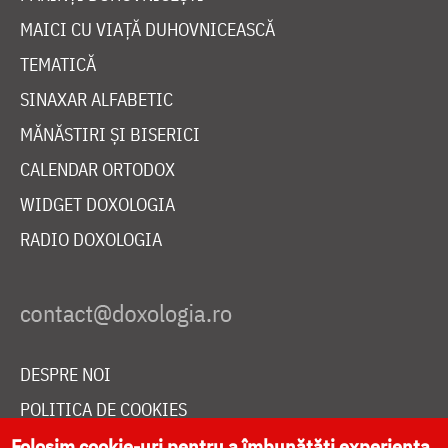
MAICI CU VIAȚĂ DUHOVNICEASCĂ
TEMATICĂ
SINAXAR ALFABETIC
MĂNĂSTIRI ȘI BISERICI
CALENDAR ORTODOX
WIDGET DOXOLOGIA
RADIO DOXOLOGIA
DESPRE NOI
POLITICA DE COOKIES
DONEAZĂ ONLINE PENTRU CATEDRALA NAȚIONALĂ
Folosim cookie-uri pentru a îmbunătăți experiența