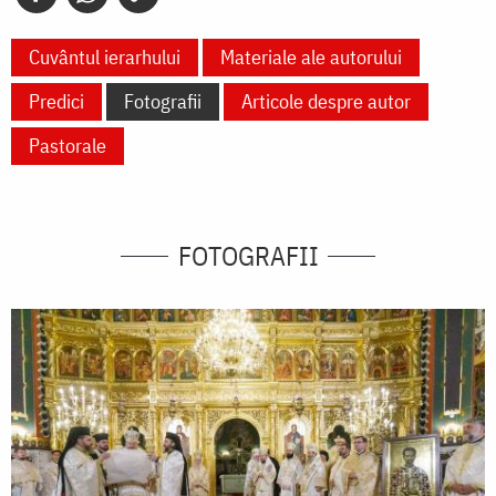
Cuvântul ierarhului
Materiale ale autorului
Predici
Fotografii
Articole despre autor
Pastorale
FOTOGRAFII