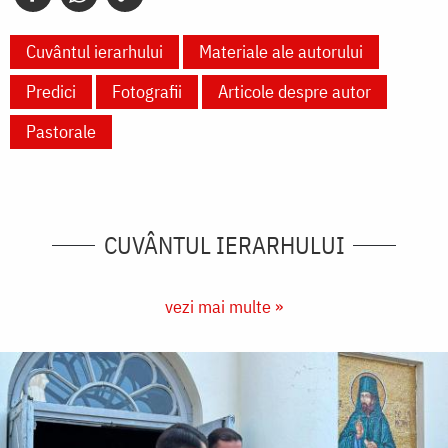
Cuvântul ierarhului
Materiale ale autorului
Predici
Fotografii
Articole despre autor
Pastorale
CUVÂNTUL IERARHULUI
vezi mai multe »