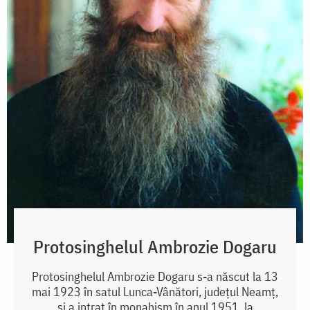
Protosinghelul Ambrozie Dogaru
Protosinghelul Ambrozie Dogaru s-a născut la 13
mai 1923 în satul Lunca-Vânători, județul Neamț,
și a intrat în monahism în anul 1951, la