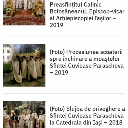
Preasfințitul Calinic
Botoşăneanul, Episcop-vicar
al Arhiepiscopiei Iaşilor –
2019
(Foto) Procesiunea scoaterii
spre închinare a moaștelor
Sfintei Cuvioase Parascheva
– 2019
(Foto) Slujba de priveghere a
Sfintei Cuvioase Parascheva
la Catedrala din Iaşi – 2018