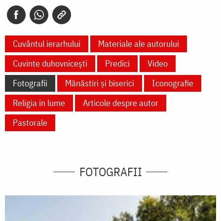
Cuvântul ierarhului
Materiale ale autorului
Cuvinte duhovnicești
Predici
Video
Fotografii
Mănăstiri și biserici
Iconografie
Religia in lume
Articole despre autor
Pastorale
FOTOGRAFII