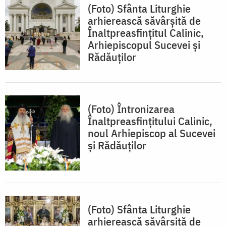
(Foto) Sfânta Liturghie
arhierească săvârșită de
Înaltpreasfințitul Calinic,
Arhiepiscopul Sucevei și
Rădăuților
(Foto) Întronizarea
Înaltpreasfințitului Calinic,
noul Arhiepiscop al Sucevei
și Rădăuților
(Foto) Sfânta Liturghie
arhierească săvârșită de