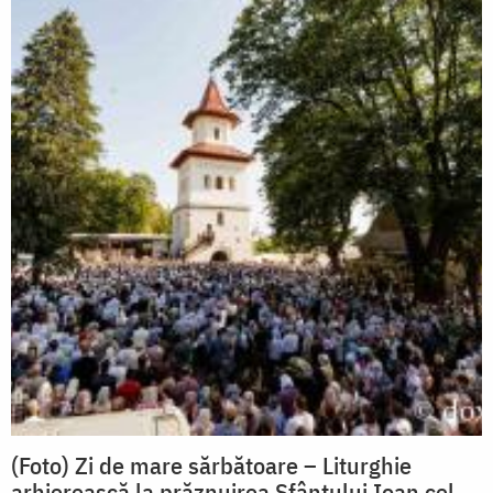
(Foto) Zi de mare sărbătoare – Liturghie
arhierească la prăznuirea Sfântului Ioan cel