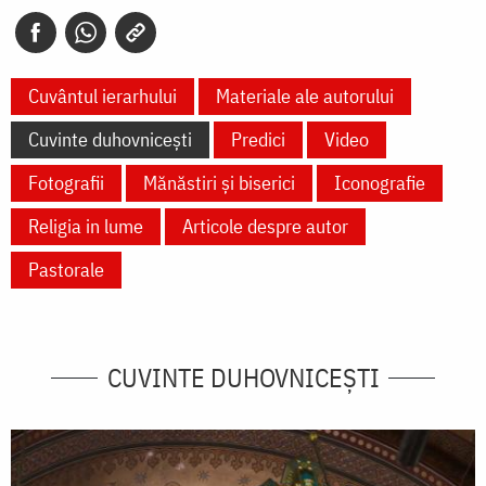
Cuvântul ierarhului
Materiale ale autorului
Cuvinte duhovnicești
Predici
Video
Fotografii
Mănăstiri și biserici
Iconografie
Religia in lume
Articole despre autor
Pastorale
CUVINTE DUHOVNICEȘTI