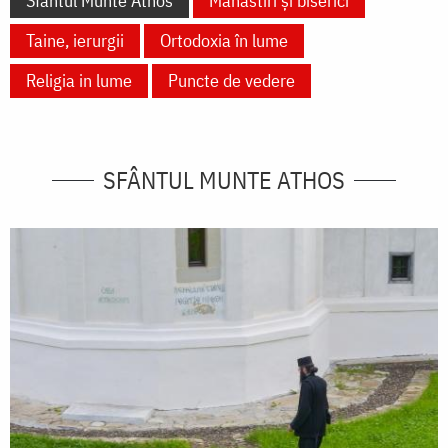
Sfântul Munte Athos
Mănăstiri și biserici
Taine, ierurgii
Ortodoxia în lume
Religia in lume
Puncte de vedere
SFÂNTUL MUNTE ATHOS