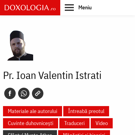
Skip
Meniu
to
main
Main
content
navigation
Pr. Ioan Valentin Istrati
Materiale ale autorului
Întreabă preotul
Cuvinte duhovnicești
Traduceri
Video