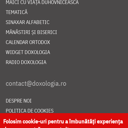
MAICI CU VIAȚĂ DUHOVNICEASCĂ
TEMATICĂ
SINAXAR ALFABETIC
MĂNĂSTIRI ȘI BISERICI
CALENDAR ORTODOX
WIDGET DOXOLOGIA
RADIO DOXOLOGIA
DESPRE NOI
POLITICA DE COOKIES
DONEAZĂ ONLINE PENTRU CATEDRALA NAȚIONALĂ
Folosim cookie-uri pentru a îmbunătăți experiența