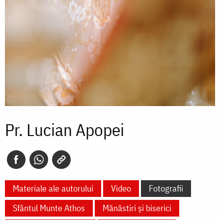
Pr. Lucian Apopei
Materiale ale autorului
Video
Fotografii
Sfântul Munte Athos
Mănăstiri și biserici