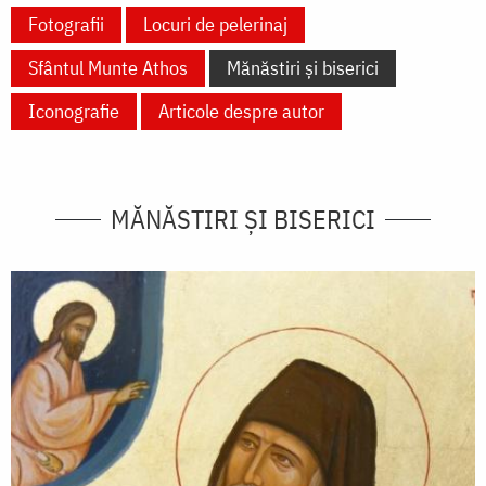
Fotografii
Locuri de pelerinaj
Sfântul Munte Athos
Mănăstiri și biserici
Iconografie
Articole despre autor
MĂNĂSTIRI ȘI BISERICI