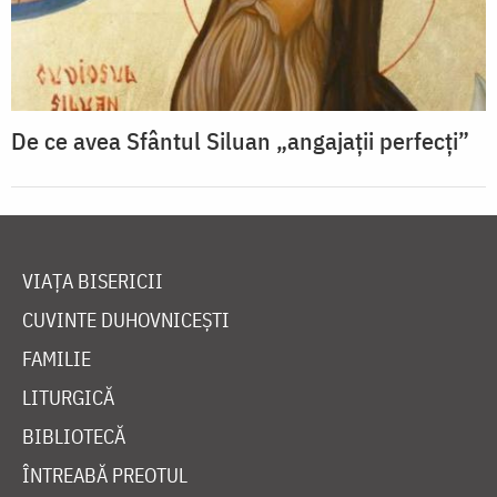
De ce avea Sfântul Siluan „angajații perfecți”
VIAȚA BISERICII
CUVINTE DUHOVNICEȘTI
FAMILIE
LITURGICĂ
BIBLIOTECĂ
ÎNTREABĂ PREOTUL