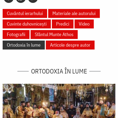
Cuvântul ierarhului
Materiale ale autorului
Cuvinte duhovnicești
Predici
Video
Fotografii
Sfântul Munte Athos
Ortodoxia în lume
Articole despre autor
ORTODOXIA ÎN LUME