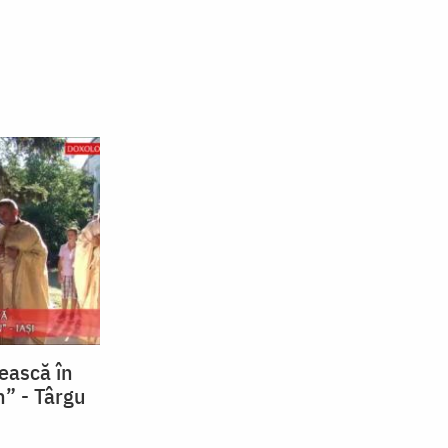
rească în
n” - Târgu