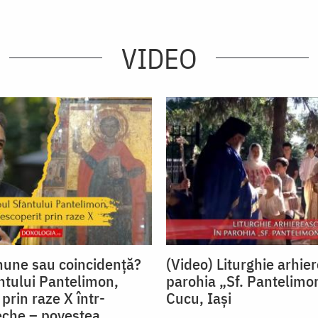
VIDEO
nune sau coincidenţă?
(Video) Liturghie arhie
ntului Pantelimon,
parohia „Sf. Pantelimo
prin raze X într-
Cucu, Iași
eche – povestea