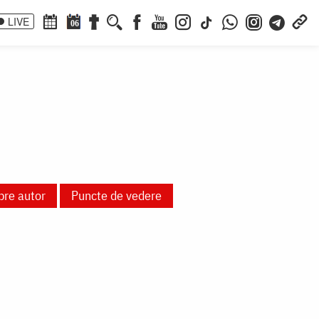
LIVE
06
pre autor
Puncte de vedere