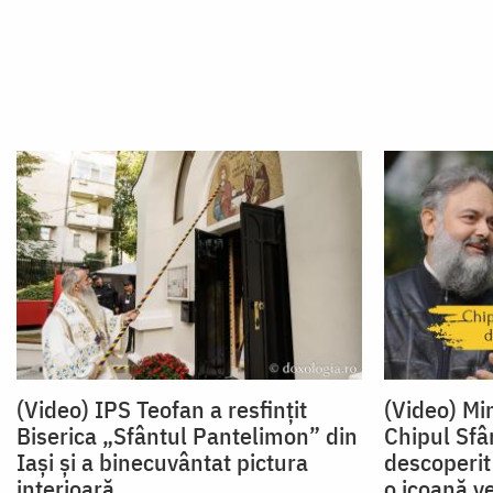
(Video) IPS Teofan a resfințit
(Video) Mi
Biserica „Sfântul Pantelimon” din
Chipul Sfâ
Iași și a binecuvântat pictura
descoperit 
interioară
o icoană v