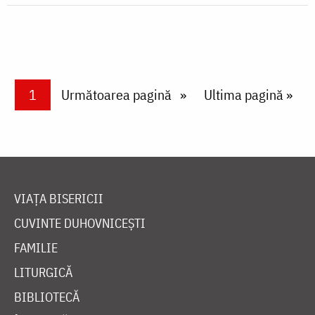
Paginare
Current page
1
Next page
Următoarea pagină
Last page
Ultima pagină »
VIAȚA BISERICII
CUVINTE DUHOVNICEȘTI
FAMILIE
LITURGICĂ
BIBLIOTECĂ