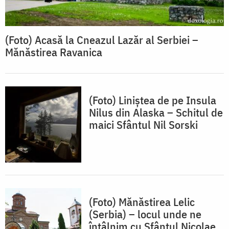
(Foto) Acasă la Cneazul Lazăr al Serbiei –
Mănăstirea Ravanica
(Foto) Liniștea de pe Insula
Nilus din Alaska – Schitul de
maici Sfântul Nil Sorski
(Foto) Mănăstirea Lelic
(Serbia) – locul unde ne
întâlnim cu Sfântul Nicolae