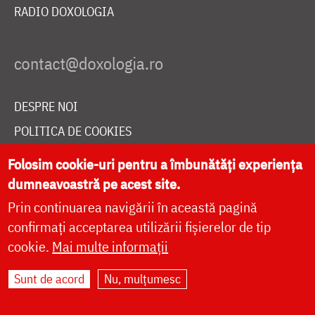
RADIO DOXOLOGIA
DESPRE NOI
POLITICA DE COOKIES
DONEAZĂ ONLINE PENTRU CATEDRALA NAȚIONALĂ
Folosim cookie-uri pentru a îmbunătăți experiența
dumneavoastră pe acest site.
Prin continuarea navigării în această pagină
LIVE
confirmați acceptarea utilizării fișierelor de tip
cookie.
Mai multe informații
Site dezvoltat de
DOXOLOGIA MEDIA
,
Sunt de acord
Nu, mulțumesc
Arhiepiscopia Iașilor | ©
doxologia.ro