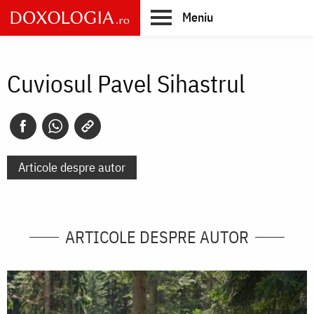
Skip
Meniu
to
main
Main
content
navigation
Cuviosul Pavel Sihastrul
Articole despre autor
ARTICOLE DESPRE AUTOR