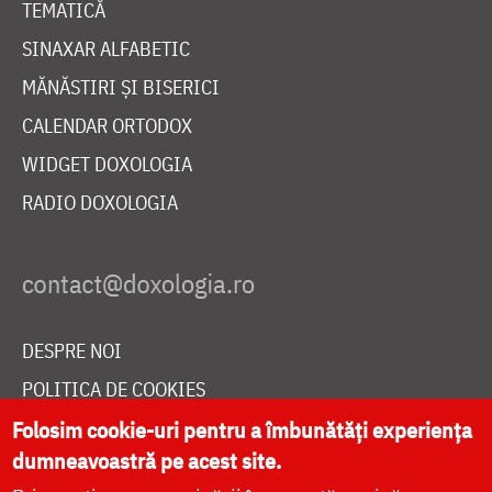
TEMATICĂ
SINAXAR ALFABETIC
MĂNĂSTIRI ȘI BISERICI
CALENDAR ORTODOX
WIDGET DOXOLOGIA
RADIO DOXOLOGIA
DESPRE NOI
POLITICA DE COOKIES
DONEAZĂ ONLINE PENTRU CATEDRALA NAȚIONALĂ
Folosim cookie-uri pentru a îmbunătăți experiența
dumneavoastră pe acest site.