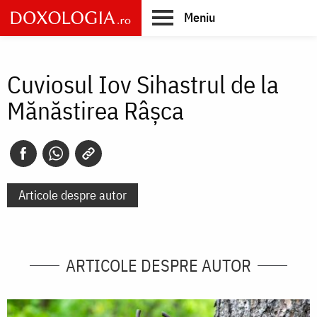
Skip
Meniu
to
main
Main
content
navigation
Cuviosul Iov Sihastrul de la
Mănăstirea Râşca
Articole despre autor
ARTICOLE DESPRE AUTOR