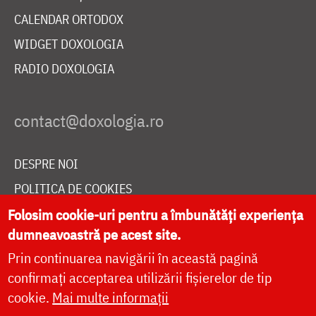
CALENDAR ORTODOX
WIDGET DOXOLOGIA
RADIO DOXOLOGIA
DESPRE NOI
POLITICA DE COOKIES
DONEAZĂ ONLINE PENTRU CATEDRALA NAȚIONALĂ
Folosim cookie-uri pentru a îmbunătăți experiența
dumneavoastră pe acest site.
Prin continuarea navigării în această pagină
LIVE
confirmați acceptarea utilizării fișierelor de tip
cookie.
Mai multe informații