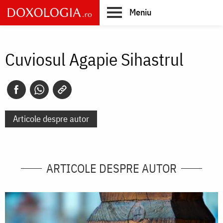
Skip
Meniu
to
main
Main
content
navigation
Cuviosul Agapie Sihastrul
Articole despre autor
ARTICOLE DESPRE AUTOR