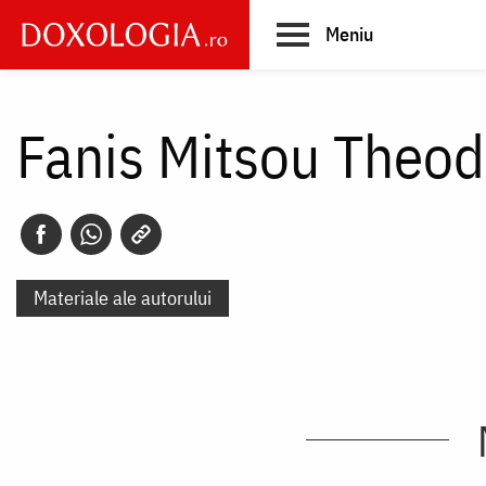
Skip
Meniu
to
main
Main
content
navigation
Fanis Mitsou Theod
Materiale ale autorului