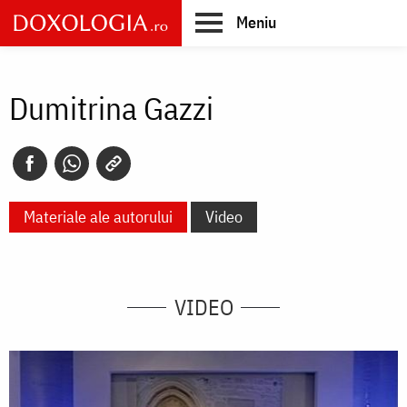
Skip
Meniu
to
main
Main
content
navigation
Dumitrina Gazzi
Materiale ale autorului
Video
VIDEO