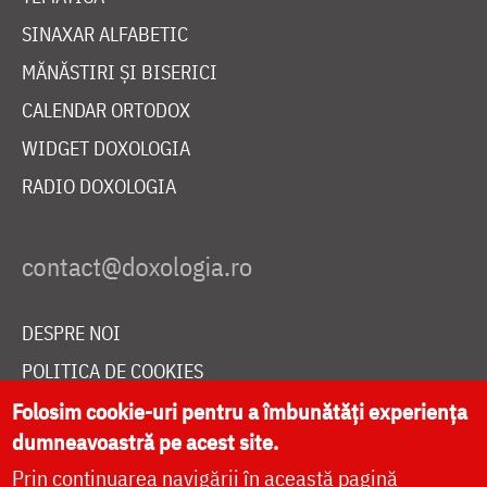
SINAXAR ALFABETIC
MĂNĂSTIRI ȘI BISERICI
CALENDAR ORTODOX
WIDGET DOXOLOGIA
RADIO DOXOLOGIA
DESPRE NOI
POLITICA DE COOKIES
DONEAZĂ ONLINE PENTRU CATEDRALA NAȚIONALĂ
Folosim cookie-uri pentru a îmbunătăți experiența
dumneavoastră pe acest site.
Prin continuarea navigării în această pagină