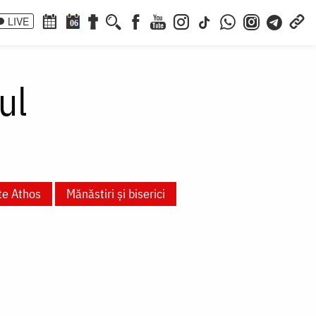
LIVE
06
ul
te Athos
Mănăstiri și biserici