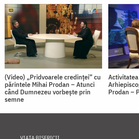
(Video) „Pridvoarele credinţei” cu
Activitatea
părintele Mihai Prodan – Atunci
Arhiepiscop
când Dumnezeu vorbeşte prin
Prodan – P
semne
VIAȚA BISERICII