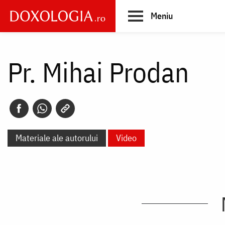
Skip
Meniu
to
main
Main
content
navigation
Pr. Mihai Prodan
Materiale ale autorului
Video