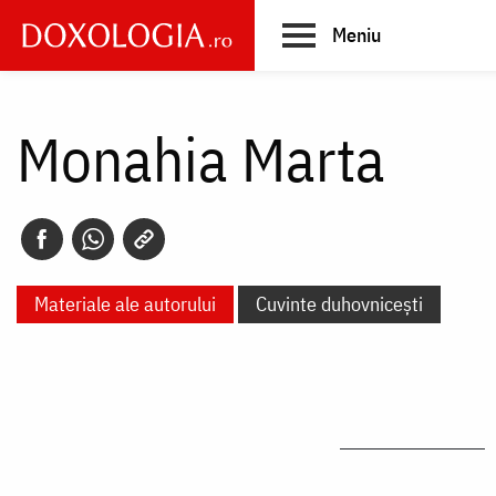
Skip
Meniu
to
main
Main
content
navigation
Monahia Marta
Materiale ale autorului
Cuvinte duhovnicești