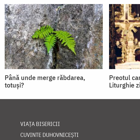
Până unde merge răbdarea,
Preotul car
totuși?
Liturghie z
VIAȚA BISERICII
CUVINTE DUHOVNICEȘTI