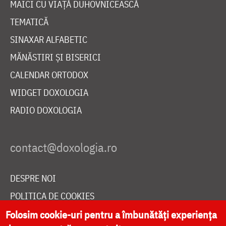
MAICI CU VIAȚĂ DUHOVNICEASCĂ
TEMATICĂ
SINAXAR ALFABETIC
MĂNĂSTIRI ȘI BISERICI
CALENDAR ORTODOX
WIDGET DOXOLOGIA
RADIO DOXOLOGIA
DESPRE NOI
POLITICA DE COOKIES
DONEAZĂ ONLINE PENTRU CATEDRALA NAȚIONALĂ
Folosim cookie-uri pentru a îmbunătăți experiența