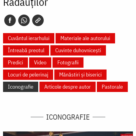
Rădăuților
Cuvântul ierarhului
Materiale ale autorului
Întreabă preotul
Cuvinte duhovnicești
Predici
Video
Fotografii
Locuri de pelerinaj
Mănăstiri și biserici
Iconografie
Articole despre autor
Pastorale
ICONOGRAFIE