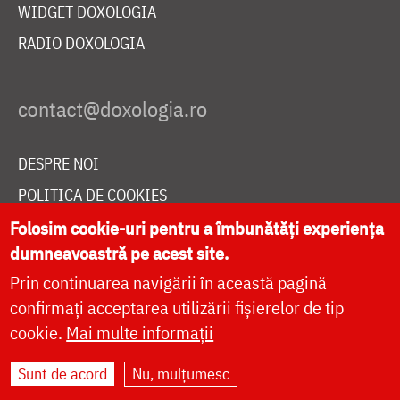
WIDGET DOXOLOGIA
RADIO DOXOLOGIA
DESPRE NOI
POLITICA DE COOKIES
DONEAZĂ ONLINE PENTRU CATEDRALA NAȚIONALĂ
Folosim cookie-uri pentru a îmbunătăți experiența
dumneavoastră pe acest site.
Prin continuarea navigării în această pagină
LIVE
confirmați acceptarea utilizării fișierelor de tip
cookie.
Mai multe informații
Sunt de acord
Nu, mulțumesc
Site dezvoltat de
DOXOLOGIA MEDIA
,