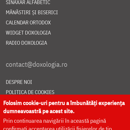
SINAXAR ALFABETIC
MĂNĂSTIRI ȘI BISERICI
CALENDAR ORTODOX
WIDGET DOXOLOGIA
RADIO DOXOLOGIA
DESPRE NOI
POLITICA DE COOKIES
DONEAZĂ ONLINE PENTRU CATEDRALA NAȚIONALĂ
Folosim cookie-uri pentru a îmbunătăți experiența
dumneavoastră pe acest site.
Prin continuarea navigării în această pagină
LIVE
confirmați acceptarea utilizării fișierelor de tip