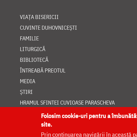
VIAȚA BISERICII
CUVINTE DUHOVNICEȘTI
FAMILIE
LITURGICĂ
BIBLIOTECĂ
ÎNTREABĂ PREOTUL
MEDIA
ȘTIRI
HRAMUL SFINTEI CUVIOASE PARASCHEVA
Folosim cookie-uri pentru a îmbunăt
site.
Prin continuarea navigării în această p