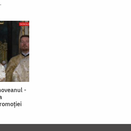
hoveanul -
a
Promoției