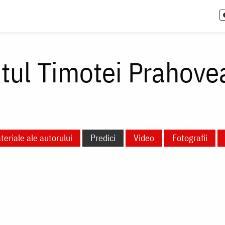
itul Timotei Prahove
teriale ale autorului
Predici
Video
Fotografii