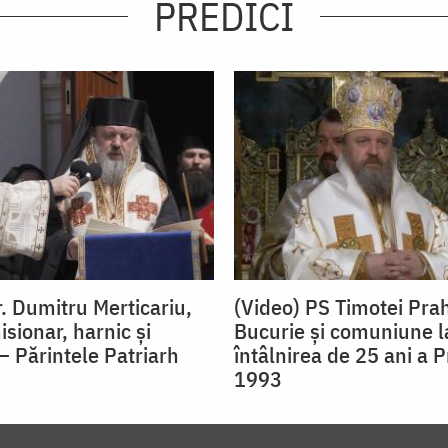
PREDICI
r. Dumitru Merticariu,
(Video) PS Timotei Pra
sionar, harnic și
Bucurie și comuniune l
 – Părintele Patriarh
întâlnirea de 25 ani a 
1993