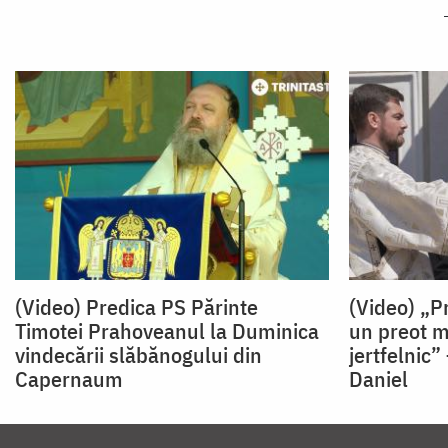
(Video) Predica PS Părinte
(Video) „P
Timotei Prahoveanul la Duminica
un preot mi
vindecării slăbănogului din
jertfelnic”
Capernaum
Daniel