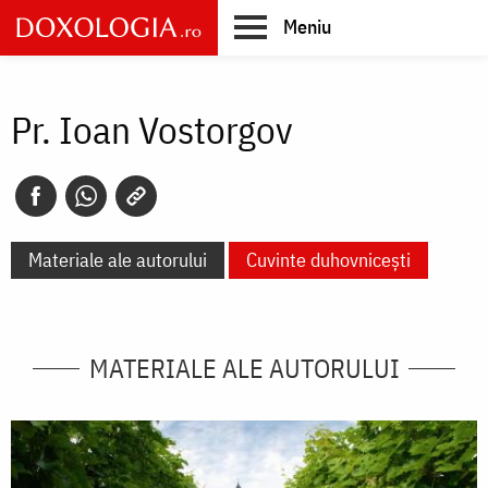
Skip
Meniu
to
main
Main
content
navigation
Pr. Ioan Vostorgov
Materiale ale autorului
Cuvinte duhovnicești
MATERIALE ALE AUTORULUI