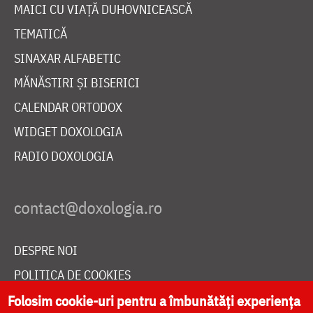
MAICI CU VIAȚĂ DUHOVNICEASCĂ
TEMATICĂ
SINAXAR ALFABETIC
MĂNĂSTIRI ȘI BISERICI
CALENDAR ORTODOX
WIDGET DOXOLOGIA
RADIO DOXOLOGIA
DESPRE NOI
POLITICA DE COOKIES
DONEAZĂ ONLINE PENTRU CATEDRALA NAȚIONALĂ
Folosim cookie-uri pentru a îmbunătăți experiența