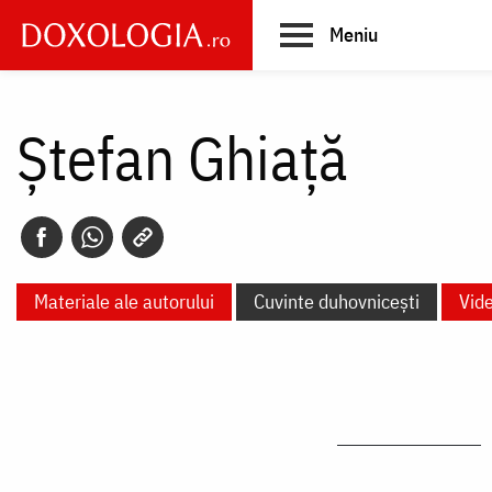
Skip
Meniu
to
main
Main
content
navigation
Ștefan Ghiață
Materiale ale autorului
Cuvinte duhovnicești
Vid