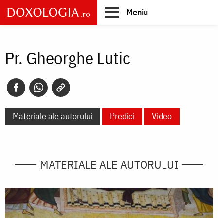
Skip
Meniu
to
main
Main
content
navigation
Pr. Gheorghe Lutic
Materiale ale autorului
Predici
Video
MATERIALE ALE AUTORULUI