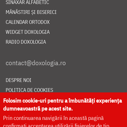
SINAXAR ALFABETIC
MĂNĂSTIRI ȘI BISERICI
CALENDAR ORTODOX
WIDGET DOXOLOGIA
RADIO DOXOLOGIA
DESPRE NOI
POLITICA DE COOKIES
DONEAZĂ ONLINE PENTRU CATEDRALA NAȚIONALĂ
Folosim cookie-uri pentru a îmbunătăți experiența
dumneavoastră pe acest site.
Prin continuarea navigării în această pagină
LIVE
confirmați acceptarea utilizării fișierelor de tip