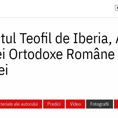
tul Teofil de Iberia,
ei Ortodoxe Române a
ei
teriale ale autorului
Predici
Video
Fotografii