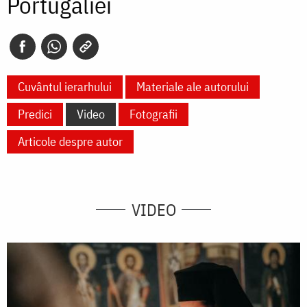
Portugaliei
Cuvântul ierarhului
Materiale ale autorului
Predici
Video
Fotografii
Articole despre autor
VIDEO