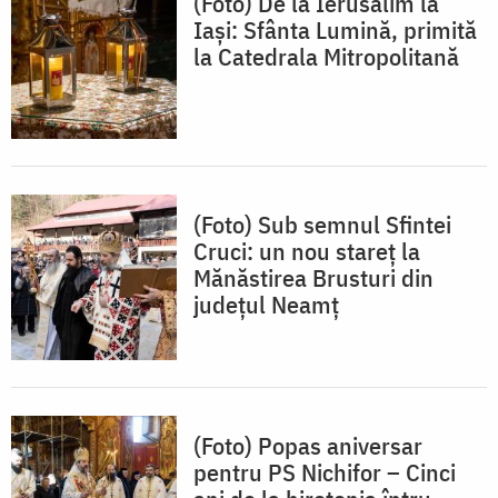
(Foto) De la Ierusalim la
Iași: Sfânta Lumină, primită
la Catedrala Mitropolitană
(Foto) Sub semnul Sfintei
Cruci: un nou stareț la
Mănăstirea Brusturi din
județul Neamț
(Foto) Popas aniversar
pentru PS Nichifor – Cinci