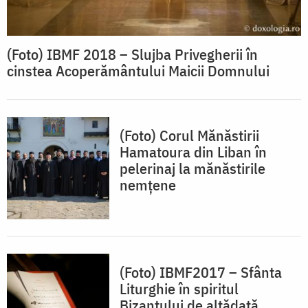
(Foto) IBMF 2018 – Slujba Privegherii în
cinstea Acoperământului Maicii Domnului
(Foto) Corul Mănăstirii
Hamatoura din Liban în
pelerinaj la mănăstirile
nemţene
(Foto) IBMF2017 – Sfânta
Liturghie în spiritul
Bizanțului de altădată