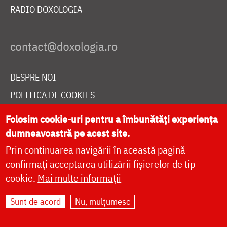
RADIO DOXOLOGIA
DESPRE NOI
POLITICA DE COOKIES
DONEAZĂ ONLINE PENTRU CATEDRALA NAȚIONALĂ
Folosim cookie-uri pentru a îmbunătăți experiența
dumneavoastră pe acest site.
Prin continuarea navigării în această pagină
LIVE
confirmați acceptarea utilizării fișierelor de tip
cookie.
Mai multe informații
Site dezvoltat de
DOXOLOGIA MEDIA
,
Sunt de acord
Nu, mulțumesc
Arhiepiscopia Iașilor | ©
doxologia.ro