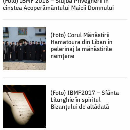
(Foto) IBMF 2018 – Slujba Privegherii în
cinstea Acoperământului Maicii Domnului
(Foto) Corul Mănăstirii
Hamatoura din Liban în
pelerinaj la mănăstirile
nemţene
(Foto) IBMF2017 – Sfânta
Liturghie în spiritul
Bizanțului de altădată