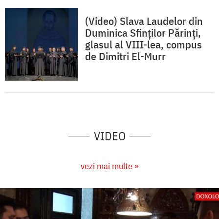
(Video) Slava Laudelor din
Duminica Sfinților Părinți,
glasul al VIII-lea, compus
de Dimitri El-Murr
VIDEO
vezi mai multe »