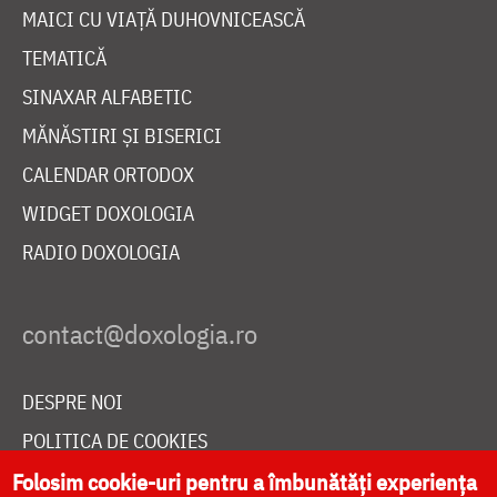
MAICI CU VIAȚĂ DUHOVNICEASCĂ
TEMATICĂ
SINAXAR ALFABETIC
MĂNĂSTIRI ȘI BISERICI
CALENDAR ORTODOX
WIDGET DOXOLOGIA
RADIO DOXOLOGIA
DESPRE NOI
POLITICA DE COOKIES
DONEAZĂ ONLINE PENTRU CATEDRALA NAȚIONALĂ
Folosim cookie-uri pentru a îmbunătăți experiența