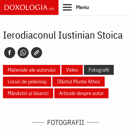
Skip
Meniu
to
main
Main
content
navigation
Ierodiaconul Iustinian Stoica
Materiale ale autorului
Video
Fotografii
Locuri de pelerinaj
Sfântul Munte Athos
Mănăstiri și biserici
Articole despre autor
FOTOGRAFII