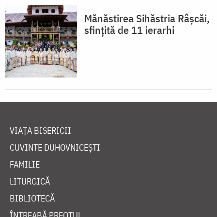
Mănăstirea Sihăstria Râșcăi,
sfințită de 11 ierarhi
VIAȚA BISERICII
CUVINTE DUHOVNICEȘTI
FAMILIE
LITURGICĂ
BIBLIOTECĂ
ÎNTREABĂ PREOTUL