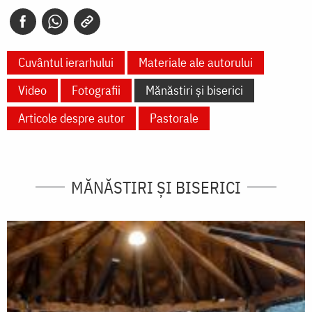
Cuvântul ierarhului
Materiale ale autorului
Video
Fotografii
Mănăstiri și biserici
Articole despre autor
Pastorale
MĂNĂSTIRI ȘI BISERICI