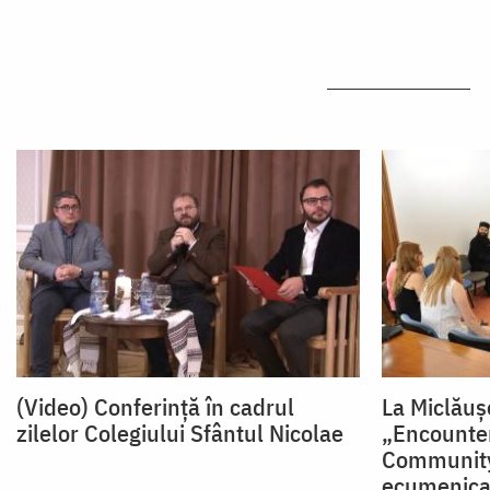
(Video) Conferință în cadrul
La Miclăuș
zilelor Colegiului Sfântul Nicolae
„Encounter
Community
ecumenical