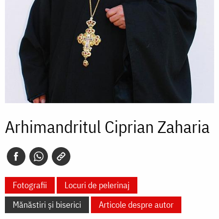
Arhimandritul Ciprian Zaharia
Fotografii
Locuri de pelerinaj
Mănăstiri și biserici
Articole despre autor