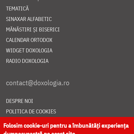
TEMATICĂ
SINAXAR ALFABETIC
MĂNĂSTIRI ȘI BISERICI
CALENDAR ORTODOX
WIDGET DOXOLOGIA
RADIO DOXOLOGIA
DESPRE NOI
POLITICA DE COOKIES
DONEAZĂ ONLINE PENTRU CATEDRALA NAȚIONALĂ
Folosim cookie-uri pentru a îmbunătăți experiența
dumneavoastră pe acest site.