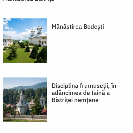
Mănăstirea Bodești
Disciplina frumuseții, în
adâncimea de taină a
Bistriței nemțene