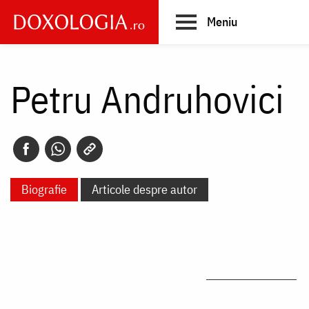
Skip
Meniu
to
main
Main
content
navigation
Petru Andruhovici
Biografie
Articole despre autor