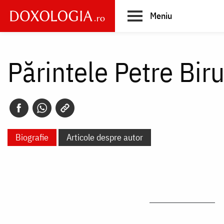
Skip
Meniu
to
main
Main
content
navigation
Părintele Petre Bir
Biografie
Articole despre autor