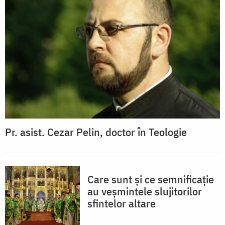
Pr. asist. Cezar Pelin, doctor în Teologie
Care sunt şi ce semnificaţie
au veşmintele slujitorilor
sfintelor altare