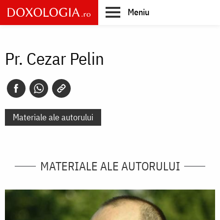
Skip
Meniu
to
main
Main
content
navigation
Pr. Cezar Pelin
Materiale ale autorului
MATERIALE ALE AUTORULUI