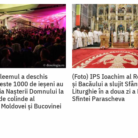
tleemul a deschis
(Foto) IPS Ioachim al 
este 1000 de ieșeni au
și Bacăului a slujit Sfân
ia Nașterii Domnului la
Liturghie în a doua zi 
de colinde al
Sfintei Parascheva
 Moldovei și Bucovinei