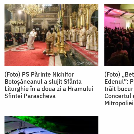
(Foto) PS Părinte Nichifor
(Foto) „Be
Botoșăneanul a slujit Sfânta
Edenul”: P
Liturghie în a doua zi a Hramului
trăit bucur
Sfintei Parascheva
Concertul 
Mitropoliei