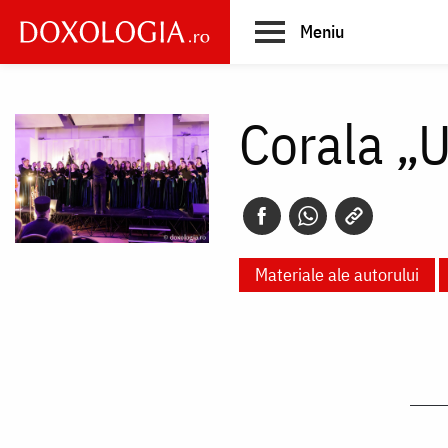
Skip
Meniu
to
main
Main
content
navigation
Corala „U
Materiale ale autorului