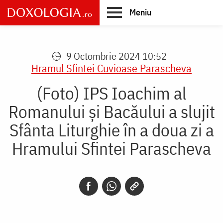
Skip
Meniu
to
main
Main
content
navigation
9 Octombrie 2024 10:52
Hramul Sfintei Cuvioase Parascheva
(Foto) IPS Ioachim al
Romanului și Bacăului a slujit
Sfânta Liturghie în a doua zi a
Hramului Sfintei Parascheva