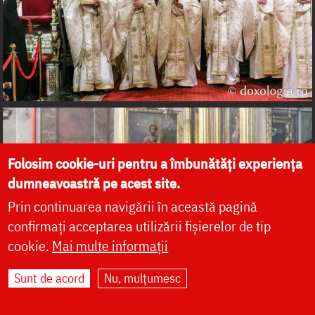
Folosim cookie-uri pentru a îmbunătăți experiența
dumneavoastră pe acest site.
Prin continuarea navigării în această pagină
confirmați acceptarea utilizării fișierelor de tip
cookie.
Mai multe informații
Sunt de acord
Nu, mulțumesc