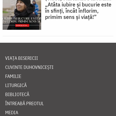
„Atâta iubire și bucurie este
în sfinți, încât înflorim,
primim sens și viață!”
VIAȚA BISERICII
CUVINTE DUHOVNICEȘTI
FAMILIE
LITURGICĂ
BIBLIOTECĂ
ÎNTREABĂ PREOTUL
MEDIA