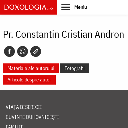
Skip
Meniu
to
main
Main
content
navigation
Pr. Constantin Cristian Andron
Materiale ale autorului
Fotografii
Articole despre autor
VIAȚA BISERICII
CUVINTE DUHOVNICEȘTI
FAMILIE