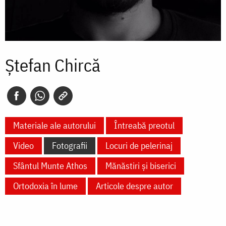
Ștefan Chircă
Materiale ale autorului
Întreabă preotul
Video
Fotografii
Locuri de pelerinaj
Sfântul Munte Athos
Mănăstiri și biserici
Ortodoxia în lume
Articole despre autor