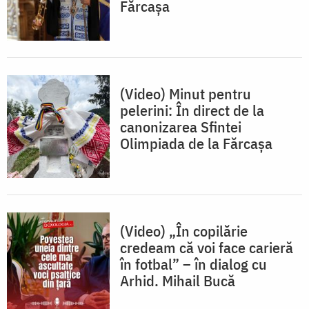
Fărcașa
(Video) Minut pentru
pelerini: În direct de la
canonizarea Sfintei
Olimpiada de la Fărcașa
(Video) „În copilărie
credeam că voi face carieră
în fotbal” – în dialog cu
Arhid. Mihail Bucă