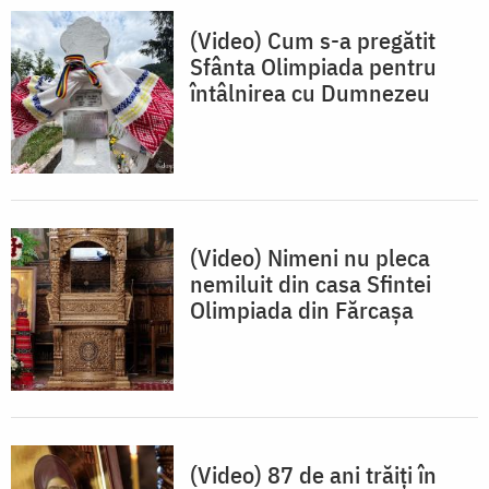
(Video) Cum s-a pregătit
Sfânta Olimpiada pentru
întâlnirea cu Dumnezeu
(Video) Nimeni nu pleca
nemiluit din casa Sfintei
Olimpiada din Fărcașa
(Video) 87 de ani trăiți în