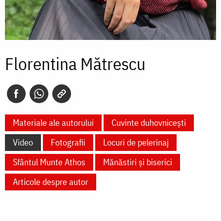
Florentina Mătrescu
Materiale ale autorului
Cuvinte duhovnicești
Video
Fotografii
Locuri de pelerinaj
Sfântul Munte Athos
Mănăstiri și biserici
Articole despre autor