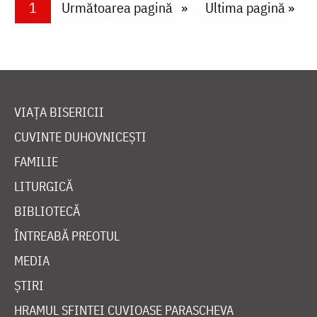
Paginare
Current page
1
Next page
Următoarea pagină
Last page
Ultima pagină »
VIAȚA BISERICII
CUVINTE DUHOVNICEȘTI
FAMILIE
LITURGICĂ
BIBLIOTECĂ
ÎNTREABĂ PREOTUL
MEDIA
ȘTIRI
HRAMUL SFINTEI CUVIOASE PARASCHEVA