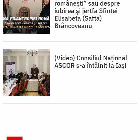
românești” sau despre
iubirea și jertfa Sfintei
Elisabeta (Safta)
Brâncoveanu
(Video) Consiliul Național
ASCOR s-a întâlnit la Iași