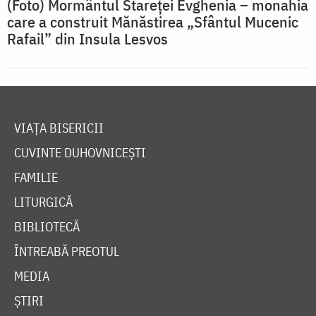
(Foto) Mormântul Stareței Evghenia – monahia
care a construit Mănăstirea „Sfântul Mucenic
Rafail” din Insula Lesvos
VIAȚA BISERICII
CUVINTE DUHOVNICEȘTI
FAMILIE
LITURGICĂ
BIBLIOTECĂ
ÎNTREABĂ PREOTUL
MEDIA
ȘTIRI