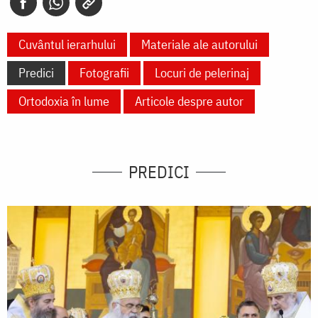
Cuvântul ierarhului
Materiale ale autorului
Predici
Fotografii
Locuri de pelerinaj
Ortodoxia în lume
Articole despre autor
PREDICI