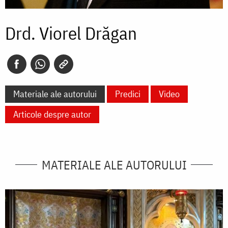
Drd. Viorel Drăgan
Materiale ale autorului
Predici
Video
Articole despre autor
MATERIALE ALE AUTORULUI