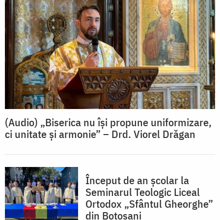
(Audio) „Biserica nu își propune uniformizare,
ci unitate și armonie” – Drd. Viorel Drăgan
Început de an școlar la
Seminarul Teologic Liceal
Ortodox „Sfântul Gheorghe”
din Botoșani