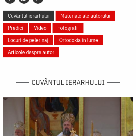
Cuvântul ierarhului
Materiale ale autorului
Predici
Video
Fotografii
Locuri de pelerinaj
Ortodoxia în lume
Articole despre autor
CUVÂNTUL IERARHULUI