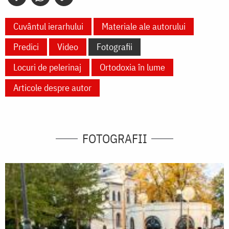
Cuvântul ierarhului
Materiale ale autorului
Predici
Video
Fotografii
Locuri de pelerinaj
Ortodoxia în lume
Articole despre autor
FOTOGRAFII